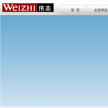
首 页
走进伟志